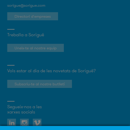
sorigue@sorigue.com
Directori d'empreses
Treballa a Sorigué
Uneix-te al nostre equip
Vols estar al dia de les novetats de Sorigué?
Subscriu-te al nostre butlletí
Segueix-nos a les
xarxes socials