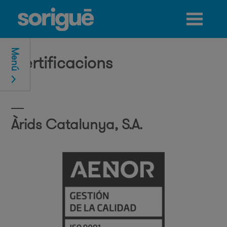
Jump to navigation
Menú
Certificacions
Àrids Catalunya, S.A.