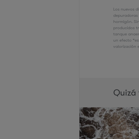
Los nuevos di
depuradoras 
hormigón. Sin
producidos tr
tanque anaer
un efecto “e
valorización 
Quizá 