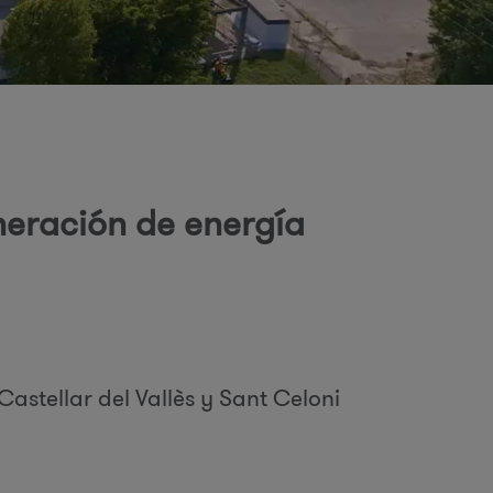
o
d
neración de energía
b
ú
astellar del Vallès y Sant Celoni
q