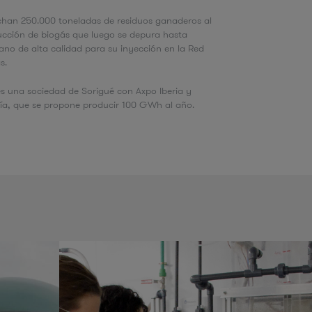
chan 250.000 toneladas de residuos ganaderos al
ucción de biogás que luego se depura hasta
no de alta calidad para su inyección en la Red
as.
s una sociedad de Sorigué con Axpo Iberia y
ía, que se propone producir 100 GWh al año.