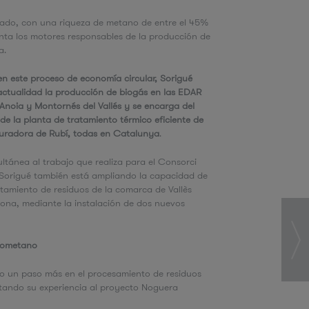
u
rado, con una riqueza de metano de entre el 45%
nta los motores responsables de la producción de
ca.
d
n este proceso de economía circular, Sorigué
actualidad la producción de biogás en las EDAR
Anoia y Montornés del Vallés y se encarga del
a
e la planta de tratamiento térmico eficiente de
puradora de Rubí, todas en Catalunya
.
tánea al trabajo que realiza para el Consorci
 Sorigué también está ampliando la capacidad de
atamiento de residuos de la comarca de Vallès
lona, mediante la instalación de dos nuevos
biometano
o un paso más en el procesamiento de residuos
tando su experiencia al proyecto Noguera