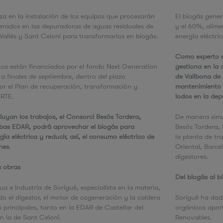
a en la instalación de los equipos que procesarán
El biogás gene
nerados en las depuradoras de aguas residuales de
y el 60%, alime
e
 Vallès y Sant Celoni para transformarlos en biogás.
energía eléctri
Como experto e
tos están financiados por el fondo Next Generation
gestiona en la 
a finales de septiembre, dentro del plazo
de Vallbona de 
or el Plan de recuperación, transformación y
mantenimiento d
PERTE.
lodos en la de
uyan los trabajos, el Consorci Besòs Tordera,
De manera simul
bas EDAR, podrá aprovechar el biogás para
Besòs Tordera,
gía eléctrica y reducir, así, el consumo eléctrico de
la planta de tr
ones
.
Oriental, Barce
digestores.
s obras
Del biogás al 
ua e Industria de Sorigué, especialista en la materia,
 el digestor, el motor de cogeneración y la caldera
Sorigué ha dad
principales, tanto en la EDAR de Castellar del
orgánicos apor
n la de Sant Celoni.
Renovables.