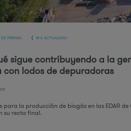
r
i
A DE PRENSA
IR A ACTUALIDAD
ué sigue contribuyendo a la ge
e
a con lodos de depuradoras
025
s para la producción de biogás en las EDAR de C
s
 su recta final.