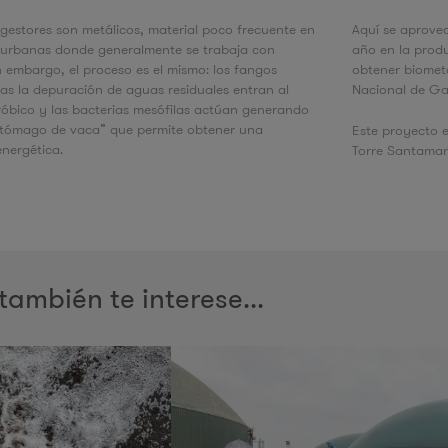
gestores son metálicos, material poco frecuente en
Aquí se aprove
urbanas donde generalmente se trabaja con
año en la prod
 embargo, el proceso es el mismo: los fangos
obtener biometa
as la depuración de aguas residuales entran al
Nacional de G
óbico y las bacterias mesófilas actúan generando
stómago de vaca” que permite obtener una
Este proyecto e
energética.
Torre Santamar
también te interese...