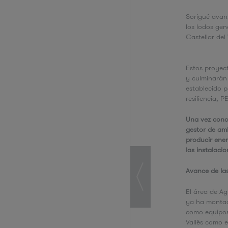
Sorigué avanz
los lodos ge
Castellar del
Estos proyec
y culminarán 
establecido p
resiliencia, 
Una vez concl
gestor de am
producir ener
las instalaci
Avance de la
El área de Ag
ya ha montado
como equipos 
Vallés como e