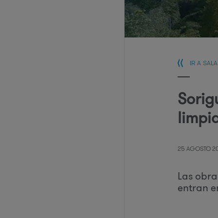
IR A SAL
Sorig
limpi
25 AGOSTO 2
Las obra
entran en