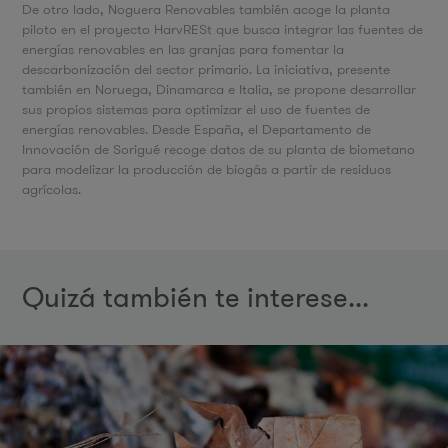
De otro lado, Noguera Renovables también acoge la planta
piloto en el proyecto HarvRESt que busca integrar las fuentes de
energías renovables en las granjas para fomentar la
descarbonización del sector primario. La iniciativa, presente
también en Noruega, Dinamarca e Italia, se propone desarrollar
sus propios sistemas para optimizar el uso de fuentes de
energías renovables. Desde España, el Departamento de
Innovación de Sorigué recoge datos de su planta de biometano
para modelizar la producción de biogás a partir de residuos
agrícolas.
Quizá también te interese...